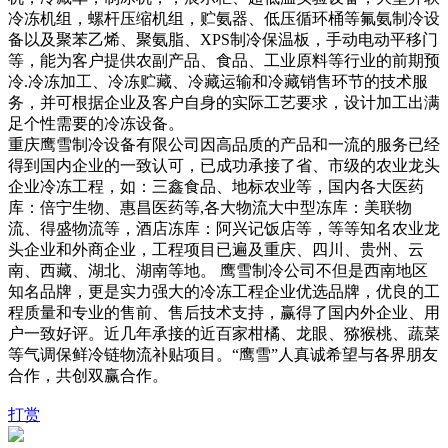
冷冻机组，螺杆压缩机组，贮氨器、低压循环桶等氟氨制冷设
备以及聚苯乙烯、聚氨脂、XPS制冷保温板，手动电动平移门
等，能为客户提供农副产品、食品、工业原料等行业的前期预
冷.冷冻加工、冷冻贮藏、冷藏运输和冷藏销售环节的技术服
务，并可根据企业及客户自身的实际工艺要求，设计加工出满
足个性需要的冷冻设备。
重庆鹰雪制冷设备有限公司因高品质的产品和一流的服务已经
得到国内企业的一致认可，已成功承接了省、市级的农业龙头
企业冷冻工程，如：三鑫食品、地标农业等，国内各大医药
库：倍宁生物、惠昌医药等,各大物流大中型冻库：美联物
流、得盛物流等，酒店冻库：阿兴记饭店等，等等知名农业龙
头企业和外商企业，工程项目已遍及重庆、四川、贵州、云
南、西藏、湖北、湖南等地。 鹰雪制冷公司不但是西南地区
知名品牌，更是实力强大的冷冻工程企业优选品牌，优良的工
程质量和专业的售前、售后技术支持，赢得了国内外企业、用
户一致好评。近几年承接的近百家柑橘、龙眼、猕猴桃、蔬菜
等气调保鲜冷链物流补贴项目。“鹰雪”人真诚希望与各界朋友
合作，共创双赢合作。
打赏