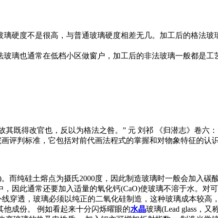
玻璃硬度不是很高，与普通玻璃硬度相差无几。加工后的格法玻
法玻璃也通常在低档小区做窗户，加工后的非法玻璃一般都是工
序》：“故其既得改官也，反以为格法之咎。” 元 刘祁 《归潜志》卷六
诘的院画评判标准，它包括对前代画法程式的掌握和对物象特征的认
而纯硅土熔点为摄氏2000度，因此制造玻璃时一般会加入碳酸钠(Na2
中，因此通常还要加入适量的氧化钙(CaO)使玻璃不溶于水。
紫外线穿透，玻璃必须以纯正的二氧化硅制造，这种玻璃成本较高
其他成份。 例如看起来十分闪烁曜眼的
水晶
玻璃(Lead gla