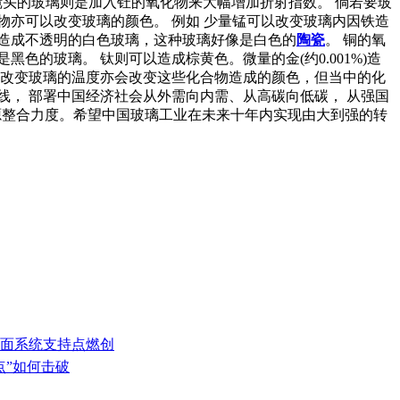
学镜头的玻璃则是加入钍的氧化物来大幅增加折射指数。 倘若要玻
物亦可以改变玻璃的颜色。 例如 少量锰可以改变玻璃内因铁造
造成不透明的白色玻璃，这种玻璃好像是白色的
陶瓷
。 铜的氧
黑色的玻璃。 钛则可以造成棕黄色。微量的金(约0.001%)造
璃。改变玻璃的温度亦会改变这些化合物造成的颜色，但当中的化
， 部署中国经济社会从外需向内需、从高碳向低碳， 从强国
源整合力度。希望中国玻璃工业在未来十年内实现由大到强的转
全面系统支持点燃创
点”如何击破