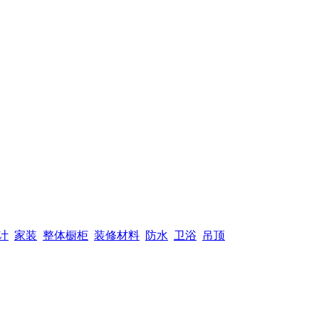
计
家装
整体橱柜
装修材料
防水
卫浴
吊顶