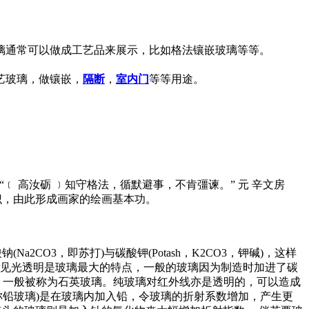
璃通常可以做成工艺品来展示，比如格法镶嵌玻璃等等。
艺玻璃，做镶嵌，
隔断
，
室内门
等等用途。
：“﹝ 高汝砺 ﹞知守格法，循默避事，不肯彊谏。” 元 辛文房
识，由此形成画家的绘画基本功。
CO3，即苏打)与碳酸钾(Potash，K2CO3，钾碱)，这样
对可见光透明是玻璃最大的特点，一般的玻璃因为制造时加进了碳
，一般被称为石英玻璃。纯玻璃对红外线亦是透明的，可以造成
ss，又称铅玻璃)是在玻璃内加入铅，令玻璃的折射系数增加，产生更