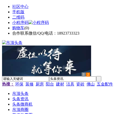
社区中心
手机版
二维码
小程序码
购物车
(
0
)
合作联系微信/QQ/电话：18923733323
1
2
热搜：
环保
装修
厨房
阳台
建材
洁具
瓷砖
佛山
五金配件
吊顶头条
头条资讯
头条微商机
吊顶商圈