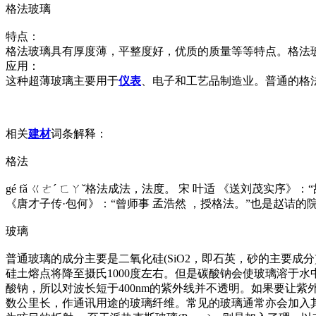
格法玻璃
特点：
格法玻璃具有厚度薄，平整度好，优质的质量等等特点。格法
应用：
这种超薄玻璃主要用于
仪表
、电子和工艺品制造业。普通的格
相关
建材
词条解释：
格法
gé fǎ ㄍㄜˊ ㄈㄚˇ格法成法，法度。 宋 叶适 《送刘茂实
《唐才子传·包何》：“曾师事 孟浩然 ，授格法。”也是赵
玻璃
普通玻璃的成分主要是二氧化硅(SiO2，即石英，砂的主要成分)。
硅土熔点将降至摄氏1000度左右。但是碳酸钠会使玻璃溶于水
酸钠，所以对波长短于400nm的紫外线并不透明。如果要让
数公里长，作通讯用途的玻璃纤维。常见的玻璃通常亦会加入