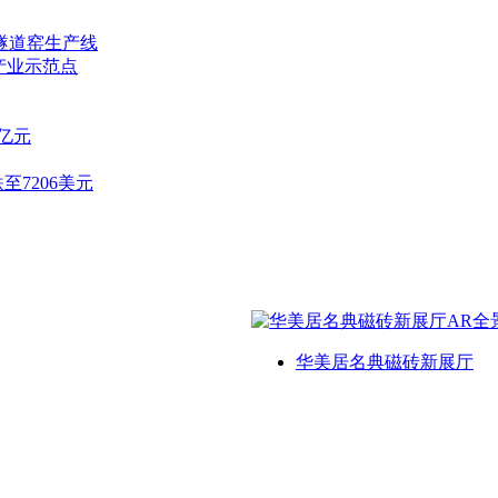
隧道窑生产线
产业示范点
7亿元
至7206美元
华美居名典磁砖新展厅