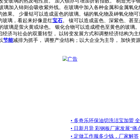
硼，以改变玻璃的热及电性质。 加入钡亦可增加折射指数。 制造光
 玻璃加入铈则会吸收紫外线。在玻璃中加入各种金属和金属氧化
的效果。 少量钴可以造成蓝色的玻璃。锡的氧化物及砷氧化物可
的玻璃，看起来好像是红
宝石
。 镍可以造成蓝色、深紫色、甚至是
)造成的玻璃是萤火黄或绿色。 银化合物可以造成橙色至黄色的玻
经济与社会的双重转型， 以转变发展方式和调整经济结构为主线
以
节能
减排为抓手， 调整产业结构；以大企业为主导， 加快资
• 多奇乐环保油切洗洁宝加盟 
• 日新月异 彩钢板厂家发展“痛
• 定做工作服多少钱，厂家解答