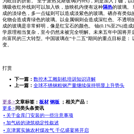
为眩目的折射。 至于派热克斯玻璃(Pyrex)，则是加入了
璃吸收红外线则可以加入铁，放映机内便有这种
隔热
的玻璃。
成的淡绿色，多一点锰则可以造成淡紫色的玻璃。硒亦有类似
化物会造成青绿色的玻璃。以金属铜则会造成深红色、不透明
成的玻璃是非常鲜明，像是红宝石的颜色。 铀(0.1%至2%
学原理相当复杂，至今仍然未被完全明解。未来五年中国将开启
向富民的三大转型。中国玻璃在“十二五”期间的重点目标是： 
变。
打赏
下一篇：
数控木工雕刻机培训知识详解
上一篇：
全球不锈钢粗钢产量继续保持明显上升势头
更多
>
文章标签：
板材
钢板
；相关产品：
更多
>
同类头条资讯
• 关于金库门安装的一些注意事项
• 加气砖的浇筑稳定性叙述
• 京津冀实施农村煤改气 千亿盛宴将开启