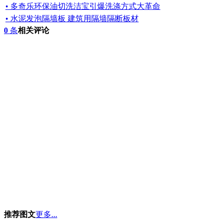
• 多奇乐环保油切洗洁宝引爆洗涤方式大革命
• 水泥发泡隔墙板 建筑用隔墙隔断板材
0
条
相关评论
推荐图文
更多...