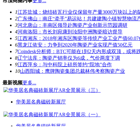
吊顶商圈内事
更多...
1
江苏盐城：烧结砖瓦行业仅保留年产量3000万块以上的
2
广东佛山：南庄“牵手”易运站！共建建陶小镇智慧物流
3
河北唐山：丰南区领导赴陶瓷产业创新示范园调研
4
河南洛阳：市长刘宛康到汝阳中洲陶瓷暗访督导
5
江西湘东：2018年湘东区陶瓷等传统产业工业产值60.0
6
黑龙江依安：力争到2020年陶瓷产业实现产值50亿元
7
Coindesk分析师：BTC可能在1到2天内形成双顶，或将跌
8
辽宁法库：陶瓷产销率仅为6成，气价两度下调
9
江西萍乡：与中科院上硅所签约“院地”合作
10
山西阳城：鹰牌陶瓷集团总裁林伟考察陶瓷产业
最新视频
更多...
华美居名典磁砖新展厅
华美居名典磁砖新展厅
推荐产品
更多...