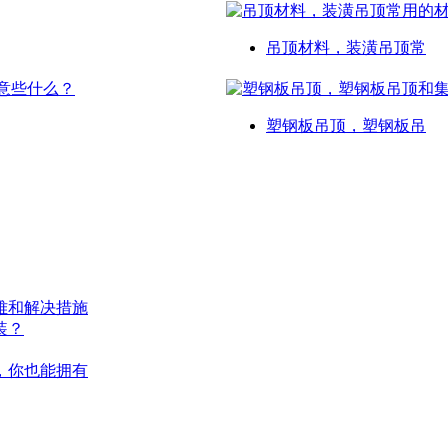
吊顶材料，装潢吊顶常
塑钢板吊顶，塑钢板吊
难和解决措施
装？
，你也能拥有