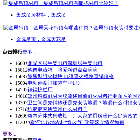
集成吊顶材料，集成吊
金属吊顶，金属天花吊
点击排行
更多...
1600
1
龙岗区脚手架出租深圳脚手架出租
1581
2
德普电蒸箱，将爱融进点点滴滴
1508
3
膨胀型阻火模块 电缆阻火模块直销价格
1500
4
电动伸缩门加装车牌识别
1450
5
锌钢护栏厂
1401
6
郑州科威耐材为您简述目前耐火材料行业面临的困
1330
7
卫生间是先铺砖还是先安装地漏？地漏什么时候安
1271
8
均聚聚丙烯管是什么材料？
1260
9
康内分体式集成灶：别人家的厨房没什么好羡慕的
1120
10
看河北各地农村“煤改气”政策落实情况如何
更多...