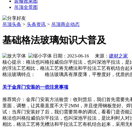
装修效果图
吊顶全景图
吊顶头条
>
头条资讯
>
吊顶商企动态
基础格法玻璃知识大普及
日期：2023-06-16 来源：
建材之家
作
核心提示：格法也叫格拉威伯尔平拉法，也叫深池平拉法，是比
的浮法工艺相比，格法工艺将无槽法和平拉法工艺有机结合起来
格法玻璃特点： 格法玻璃具有厚度薄，平整度好，优质的
关于金库门安装的一些注意事项
推荐简介：金库门安装方法验货：收到货后，我们首先需要先
里面，调整，让其垂直度不大于2MM，并且使用钢板垫好。
试：当库门安装好了后，我们需要简单的调试，看看门是否能正常的
格法也叫格拉威伯尔平拉法，也叫深池平拉法，是比利时人对
相比，格法工艺将无槽法和平拉法工艺有机结合起来，采用无槽