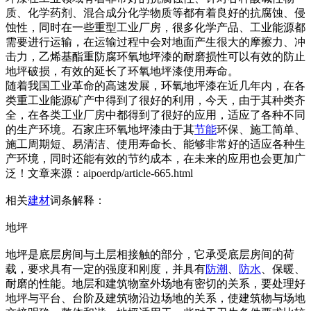
质、化学药剂、混合成分化学物质等都有着良好的抗腐蚀、侵
蚀性，同时在一些重型工业厂房，很多化学产品、工业能源都
需要进行运输，在运输过程中会对地面产生很大的摩擦力、冲
击力，乙烯基酯重防腐环氧地坪漆的耐磨损性可以有效的防止
地坪破损，有效的延长了环氧地坪漆使用寿命。
随着我国工业革命的高速发展，环氧地坪漆在近几年内，在各
类重工业能源矿产中得到了很好的利用，今天，由于其种类齐
全，在各类工业厂房中都得到了很好的应用，适应了各种不同
的生产环境。石家庄环氧地坪漆由于其
节能
环保、施工简单、
施工周期短、易清洁、使用寿命长、能够非常好的适应各种生
产环境，同时还能有效的节约成本，在未来的应用也会更加广
泛！文章来源：aipoerdp/article-665.html
相关
建材
词条解释：
地坪
地坪是底层房间与土层相接触的部分，它承受底层房间的荷
载，要求具有一定的强度和刚度，并具有
防潮
、
防水
、保暖、
耐磨的性能。地层和建筑物室外场地有密切的关系，要处理好
地坪与平台、台阶及建筑物沿边场地的关系，使建筑物与场地