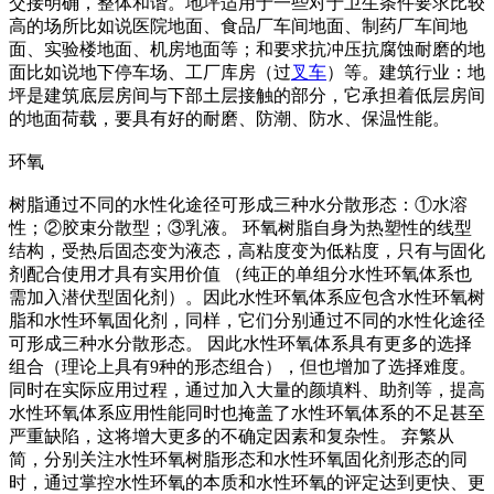
交接明确，整体和谐。地坪适用于一些对于卫生条件要求比较
高的场所比如说医院地面、食品厂车间地面、制药厂车间地
面、实验楼地面、机房地面等；和要求抗冲压抗腐蚀耐磨的地
面比如说地下停车场、工厂库房（过
叉车
）等。建筑行业：地
坪是建筑底层房间与下部土层接触的部分，它承担着低层房间
的地面荷载，要具有好的耐磨、防潮、防水、保温性能。
环氧
树脂通过不同的水性化途径可形成三种水分散形态：①水溶
性；②胶束分散型；③乳液。 环氧树脂自身为热塑性的线型
结构，受热后固态变为液态，高粘度变为低粘度，只有与固化
剂配合使用才具有实用价值 （纯正的单组分水性环氧体系也
需加入潜伏型固化剂）。因此水性环氧体系应包含水性环氧树
脂和水性环氧固化剂，同样，它们分别通过不同的水性化途径
可形成三种水分散形态。 因此水性环氧体系具有更多的选择
组合（理论上具有9种的形态组合），但也增加了选择难度。
同时在实际应用过程，通过加入大量的颜填料、助剂等，提高
水性环氧体系应用性能同时也掩盖了水性环氧体系的不足甚至
严重缺陷，这将增大更多的不确定因素和复杂性。 弃繁从
简，分别关注水性环氧树脂形态和水性环氧固化剂形态的同
时，通过掌控水性环氧的本质和水性环氧的评定达到更快、更