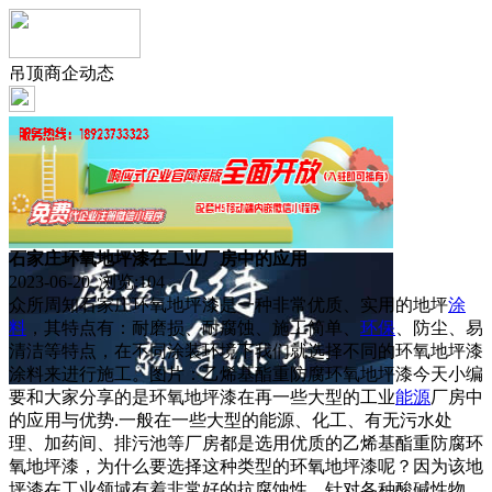
吊顶商企动态
石家庄环氧地坪漆在工业厂房中的应用
2023-06-20 浏览:
104
众所周知石家庄环氧地坪漆是一种非常优质、实用的地坪
涂
料
，其特点有：耐磨损、耐腐蚀、施工简单、
环保
、防尘、易
清洁等特点，在不同涂装环境下我们就选择不同的环氧地坪漆
涂料来进行施工。图片：乙烯基酯重防腐环氧地坪漆今天小编
要和大家分享的是环氧地坪漆在再一些大型的工业
能源
厂房中
的应用与优势.一般在一些大型的能源、化工、有无污水处
理、加药间、排污池等厂房都是选用优质的乙烯基酯重防腐环
氧地坪漆，为什么要选择这种类型的环氧地坪漆呢？因为该地
坪漆在工业领域有着非常好的抗腐蚀性、针对各种酸碱性物