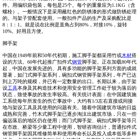
件。用编织袋包装，每包是25个。每个的重量应为1.1KG（含
螺栓）。一般情况下是采用蘸红色的防锈漆的形式做防锈处理
的。与架子管配套使用。一般扣件产品的生产及采购配比是
8：1：1。就是说在比例是直角占到80%，对接10%，旋转
10%。好用且方便。
脚手架
中国在1949年前和50年代初期，施工脚手架都采用竹或
木材
搭
设的方法。60年代起推广扣件式
钢管
脚手架。正在加载80年代
起，中国在发展先进的、具有多功能的脚手架系列方面的成就
显著，如门式脚手架系列，碗扣式钢管脚手架系列，年产已达
到上万吨的规模，并已有一定数量的出口。长期以来，由于架
设
工具
本身及其构造技术和使用安全管理工作处于较为落后的
状态，致使事故的发生率较高。有关统计表面：在中国建筑施
工系统每年所发生的伤亡事故中，大约有1/3左右直接或间接
地与架设工具及其使用的问题有关。随着中国建筑市场的日益
成熟和完善，竹木式脚手架已逐步淘汰出建筑市场，只在一些
偏远落后的地区仍在使用；而门式脚手架、碗扣式脚手架等只
在市政、桥梁等少量工程中使用，智研咨询估计，普通扣件式
钢管脚手架因其维修简单和使用寿命长以及投入成本低等多种