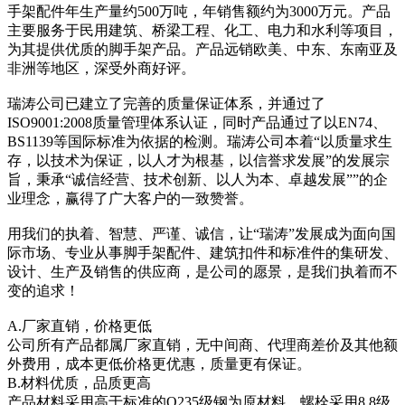
手架配件年生产量约500万吨，年销售额约为3000万元。产品
主要服务于民用建筑、桥梁工程、化工、电力和水利等项目，
为其提供优质的脚手架产品。产品远销欧美、中东、东南亚及
非洲等地区，深受外商好评。
瑞涛公司已建立了完善的质量保证体系，并通过了
ISO9001:2008质量管理体系认证，同时产品通过了以EN74、
BS1139等国际标准为依据的检测。瑞涛公司本着“以质量求生
存，以技术为保证，以人才为根基，以信誉求发展”的发展宗
旨，秉承“诚信经营、技术创新、以人为本、卓越发展””的企
业理念，赢得了广大客户的一致赞誉。
用我们的执着、智慧、严谨、诚信，让“瑞涛”发展成为面向国
际市场、专业从事脚手架配件、建筑扣件和标准件的集研发、
设计、生产及销售的供应商，是公司的愿景，是我们执着而不
变的追求！
A.厂家直销，价格更低
公司所有产品都属厂家直销，无中间商、代理商差价及其他额
外费用，成本更低价格更优惠，质量更有保证。
B.材料优质，品质更高
产品材料采用高于标准的Q235级钢为原材料，螺栓采用8.8级