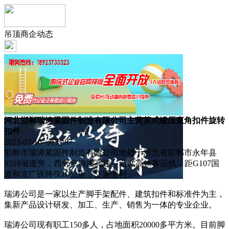
吊顶商企动态
河北邯郸瑞涛紧固件制造有限公司主营英式锻压直角扣件旋转
扣件
2023-07-16 浏览:
87
邯郸市瑞涛紧固件制造有限公司地处于河北省邯郸市永年县
S318省道旁，西邻京港澳高速、石武高铁客运线，距G107国
道和京广铁路仅10公里，交通便利。
瑞涛公司是一家以生产脚手架配件、建筑扣件和标准件为主，
集新产品设计研发、加工、生产、销售为一体的专业企业。
瑞涛公司现有职工150多人，占地面积20000多平方米。目前脚