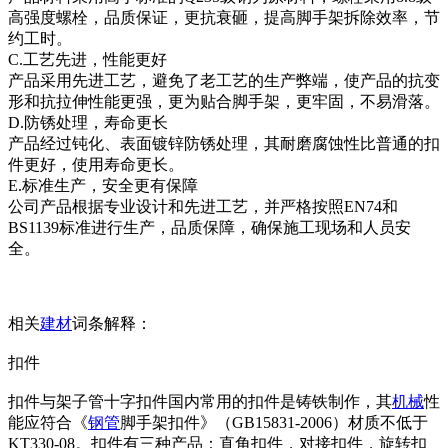
高强度螺栓，品质保证，更抗衰砸，提高脚手架拆除效率，节
约工时。
C.工艺先进，性能更好
产品采用先进工艺，避免了老工艺的生产弊端，使产品的抗变
形和抗拉伸性能更强，更为贴合脚手架，更牢固，不易滑落。
D.防锈处理，寿命更长
产品经过钝化、表面镀锌防锈处理，其耐磨腐蚀性比普通的扣
件更好，使用寿命更长。
E.标准生产，安全更有保障
公司产品根据专业设计和先进工艺，并严格按照EN74和
BS1139标准进行生产，品质保障，确保施工现场和人员安
全。
相关
建材
词条解释：
扣件
扣件与架子管十字扣件国内常用的扣件是铸铁制作，其
机械
性
能应符合《
钢管
脚手架扣件》（GB15831-2006）材质不低于
KT330-08。扣件有三种产品：直角扣件，对接扣件，旋转扣