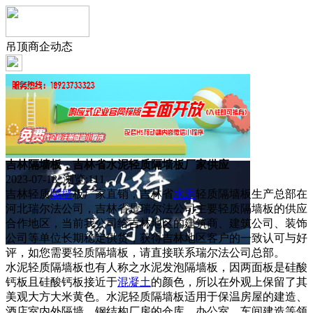
吊顶商企动态
吉林隔墙板，吉林省水泥轻质隔墙板厂家供应
2023-07-18 浏览:
111
吉林轻质
隔墙
板厂家直销，吉林省
水泥
轻质隔墙板生产总部在
河北瑞尔法公司，吉林省是瑞尔法公司主要轻质隔墙板的供应
合作地区，当前我公司给吉林地区的建筑商、建筑公司、装饰
公司等单位长期稳定供货，获得吉林地区客户的一致认可与好
评，如您需要轻质隔墙板，请直接联系瑞尔法公司总部。
水泥轻质隔墙板也有人称之水泥发泡隔墙板，因两面板是硅酸
钙板且硅酸钙板接近于
混凝土
的颜色，所以在外观上保留了其
美观大方大米黄色。水泥轻质隔墙板适用于保温房屋的建造、
酒店室内外隔墙、钢结构厂房的仓库、办公室、车间建造等领