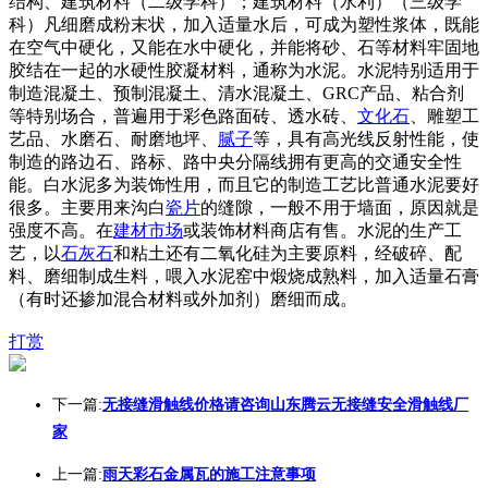
结构、建筑材料（二级学科）；建筑材料（水利）（三级学
科）凡细磨成粉末状，加入适量水后，可成为塑性浆体，既能
在空气中硬化，又能在水中硬化，并能将砂、石等材料牢固地
胶结在一起的水硬性胶凝材料，通称为水泥。水泥特别适用于
制造混凝土、预制混凝土、清水混凝土、GRC产品、粘合剂
等特别场合，普遍用于彩色路面砖、透水砖、
文化石
、雕塑工
艺品、水磨石、耐磨地坪、
腻子
等，具有高光线反射性能，使
制造的路边石、路标、路中央分隔线拥有更高的交通安全性
能。白水泥多为装饰性用，而且它的制造工艺比普通水泥要好
很多。主要用来沟白
瓷片
的缝隙，一般不用于墙面，原因就是
强度不高。在
建材市场
或装饰材料商店有售。水泥的生产工
艺，以
石灰石
和粘土还有二氧化硅为主要原料，经破碎、配
料、磨细制成生料，喂入水泥窑中煅烧成熟料，加入适量石膏
（有时还掺加混合材料或外加剂）磨细而成。
打赏
下一篇:
无接缝滑触线价格请咨询山东腾云无接缝安全滑触线厂
家
上一篇:
雨天彩石金属瓦的施工注意事项