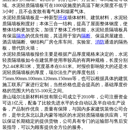
域。水泥轻质隔墙板可在1000设施度的高温下耐火限度不低于
3小时，且不会发散有毒气体和烟雾气体。
水泥轻质隔墙板是一种新型
环保
墙体材料、建筑材料，水泥轻
质隔墙板刚度好；本体三合一结构，提高了屋面整体钢度，使
整体结构更加坚实，加强了整体工作性能，水泥轻质隔墙板具
有保温
隔热
的优良性能，其适用于室内
隔断
、保温房屋建造、
酒店墙隔断、钢结构厂房仓库车间、实验室、
消防
通道的隔热
板，替代防火墙；
水泥轻质隔墙板报价主要是根据产品厚度规格来决定的，水泥
轻质隔墙板如今在建筑界使用率较高的有两种规格，长度分别
为2.44米和3米，宽度基本在0.61米。对报价影响较大的还是水
泥轻质隔墙板的厚度，瑞尔法生产的厚度包括：
75mm.90mm.100mm.120mm.150mm等，也可以根据具体的建筑
施工联系厂家进行定制，当然价格也是会提高的，基础厚度价
格的范围大约在55-100元之间。
唐山瑞尔法新材料科技有限公司成立于2010年，公司注册资金
可达1亿元，配备了比较先进水平的全自动以及半自动生产设
备，产品制作优良，质量有保障，与国内多家建筑装饰公司合
作，是华北东北以及内蒙等地区的水泥轻质隔墙板供应商，可
以保证长期稳定的提供货物，公司具有专门的运输部与售后安
装指导，可以为顾客提供全方位的服务。