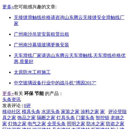
更多»
您可能感兴趣的文章:
无接缝滑触线价格请咨询山东腾云无接缝安全滑触线厂
家
广州南沙吊篮安装租赁出租
广州南沙幕墙玻璃更换安装
天车滑线厂家请选山东腾云天车滑触线,天车滑线价格优
惠,质量好
太原防水工程施工
中空玻璃设备行业中的战斗机“博因2017”
更多»
有关
环保 节能
的产品：
头条资讯
发表评论 |
0评
移动社区
模具头条
水泥头条
家装之家
涂料之家
家
评论登陆
具之家
饰品之家
隔断之家
灯具头条
门窗头条
智控链
老姚之
家
灯饰之家
电气之家
全景头条
照明之家
防水之家
防盗之家