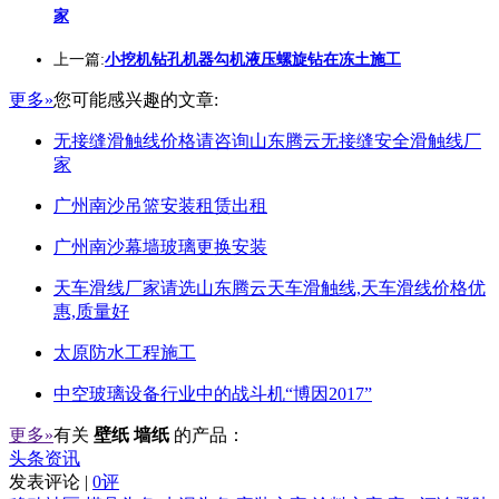
家
上一篇:
小挖机钻孔机器勾机液压螺旋钻在冻土施工
更多»
您可能感兴趣的文章:
无接缝滑触线价格请咨询山东腾云无接缝安全滑触线厂
家
广州南沙吊篮安装租赁出租
广州南沙幕墙玻璃更换安装
天车滑线厂家请选山东腾云天车滑触线,天车滑线价格优
惠,质量好
太原防水工程施工
中空玻璃设备行业中的战斗机“博因2017”
更多»
有关
壁纸 墙纸
的产品：
头条资讯
发表评论 |
0评