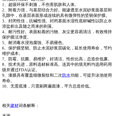
1、超级环保不刺激，不伤害肌肤和人体。
2、附着力强，与基层结合力好。能渗透至水泥砂浆面基层和
孔隙中，在基层表面形成连续的具有微弹性的坚韧保护膜。
3、封闭性佳，抗碱性强。封闭基面水湿性底材碱性以防止水
溶盐析出及随之而来的剥落。
4、耐污性好。表面粘着的污物、灰尘更容易清洁，有效维持
保护膜洁净度。
5、耐消毒水浸泡腐蚀、不易褪色。
6、保护膜坚韧。防止水泥砂浆层碳化，延长使用寿命，节约
维护成本。
7、防霉、抗菌。易维护，好清洁。性价比高，总造价低廉。
8、技术先进，原料选材标准高。连其中的填充料均选用药用
级并通过FDA认证。
9、漆膜具有覆盖细微裂纹和二次
防水
功能，可提升泳池使用
寿命。
10、无需底漆，只需刷两遍面漆，平方总造价低。
相关
建材
词条解释：
水池