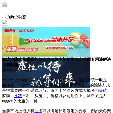
吊顶商企动态
游泳池防水胶膜脱落怎么办？倍克朗新型水上乐园专用漆解决
这些问题。
2023-07-24 浏览:
144
一个水上乐园的落成由多种环节构造建成，池面涂装一般是
the last一个流程，如何选择易施工易维护高性价比的涂装方式
是很重要的一个采购环节。市面上的涂装方式大概分为
瓷砖
、
胶膜、
涂料
三种，从施工、价格以及耐用性上，涂料又是占
biggest的比重的一种。
当前市场上很少有
油漆
可以满足长期浸泡的要求，例如天冬聚