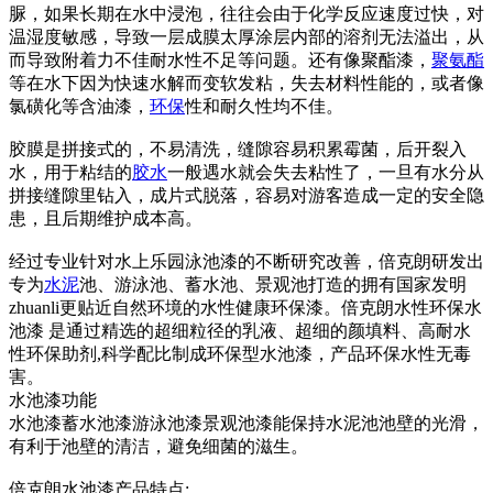
脲，如果长期在水中浸泡，往往会由于化学反应速度过快，对
温湿度敏感，导致一层成膜太厚涂层内部的溶剂无法溢出，从
而导致附着力不佳耐水性不足等问题。还有像聚酯漆，
聚氨酯
等在水下因为快速水解而变软发粘，失去材料性能的，或者像
氯磺化等含油漆，
环保
性和耐久性均不佳。
胶膜是拼接式的，不易清洗，缝隙容易积累霉菌，后开裂入
水，用于粘结的
胶水
一般遇水就会失去粘性了，一旦有水分从
拼接缝隙里钻入，成片式脱落，容易对游客造成一定的安全隐
患，且后期维护成本高。
经过专业针对水上乐园泳池漆的不断研究改善，倍克朗研发出
专为
水泥
池、游泳池、蓄水池、景观池打造的拥有国家发明
zhuanli更贴近自然环境的水性健康环保漆。倍克朗水性环保水
池漆 是通过精选的超细粒径的乳液、超细的颜填料、高耐水
性环保助剂,科学配比制成环保型水池漆，产品环保水性无毒
害。
水池漆功能
水池漆蓄水池漆游泳池漆景观池漆能保持水泥池池壁的光滑，
有利于池壁的清洁，避免细菌的滋生。
倍克朗水池漆产品特点: