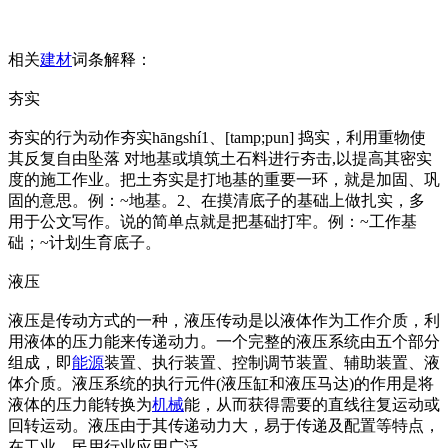
相关
建材
词条解释：
夯实
夯实的行为动作夯实hāngshí1、[tamp;pun] 捣实，利用重物使
其反复自由坠落 对地基或填筑土石料进行夯击,以提高其密实
度的施工作业。把土夯实是打地基的重要一环，就是加固、巩
固的意思。例：~地基。2、在摸清底子的基础上做扎实，多
用于公文写作。说的简单点就是把基础打牢。例：~工作基
础；~计划生育底子。
液压
液压是传动方式的一种，液压传动是以液体作为工作介质，利
用液体的压力能来传递动力。一个完整的液压系统由五个部分
组成，即
能源
装置、执行装置、控制调节装置、辅助装置、液
体介质。液压系统的执行元件(液压缸和液压马达)的作用是将
液体的压力能转换为
机械
能，从而获得需要的直线往复运动或
回转运动。液压由于其传递动力大，易于传递及配置等特点，
在工业、民用行业应用广泛。