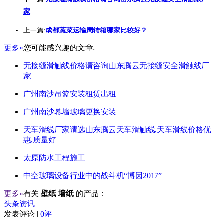
家
上一篇:
成都蔬菜运输周转箱哪家比较好？
更多»
您可能感兴趣的文章:
无接缝滑触线价格请咨询山东腾云无接缝安全滑触线厂
家
广州南沙吊篮安装租赁出租
广州南沙幕墙玻璃更换安装
天车滑线厂家请选山东腾云天车滑触线,天车滑线价格优
惠,质量好
太原防水工程施工
中空玻璃设备行业中的战斗机“博因2017”
更多»
有关
壁纸 墙纸
的产品：
头条资讯
发表评论 |
0评