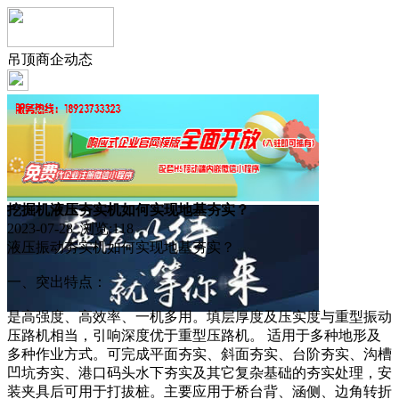
吊顶商企动态
挖掘机液压夯实机如何实现地基夯实？
2023-07-28 浏览:
118
液压振动夯实机如何实现地基夯实？
一、突出特点：
是高强度、高效率、一机多用。填层厚度及压实度与重型振动
压路机相当，引响深度优于重型压路机。 适用于多种地形及
多种作业方式。可完成平面夯实、斜面夯实、台阶夯实、沟槽
凹坑夯实、港口码头水下夯实及其它复杂基础的夯实处理，安
装夹具后可用于打拔桩。主要应用于桥台背、涵侧、边角转折