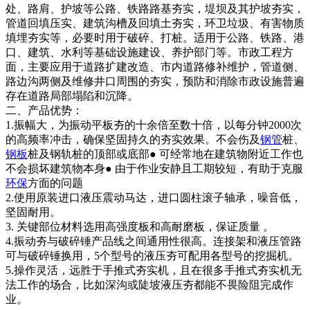
处、路肩、护坡等公路、铁路路基夯实，堤坝及其护坡夯实，
管道回填压实、建筑沟槽及回填土夯实，环卫垃圾、有害物质
填埋夯实等，必要时用于破碎、打桩。适用于公路、铁路、港
口、建筑、水利等基础设施建设、养护部门等。市政工程方
面，主要应用于道路扩建改造、市内道路修补维护，管道侧、
路边沟两侧及维修井口周围的夯实，预防和消除市政设施普遍
存在道路局部塌陷和沉降。
二、产品优势：
1.振幅大，为振动平板夯的十余倍至数十倍，以每分钟2000次
的高频率冲击，确保坚固持久的夯实效果。不会伤及
钢管
桩、
钢板
桩及钢轨桩的顶部或底部● 可经常地在建筑物附近工作也
不会损坏建筑物本身● 由于作业安静且工期较短，有助于克服
环保
方面的问题
2.使用原装进口液压震动马达，进口圆柱滚子轴承，噪音低，
坚固耐用。
3. 关键部位材料选用高强度板和高耐磨板，保证质量 。
4.振动夯与破碎锤产品线之间通用性很高。连接架和液压管路
可与破碎锤换用，5个型号的液压夯可配用各型号的挖掘机。
5.操作灵活，远胜于手推式夯实机，且在很多手推式夯实机无
法工作的场合，比如深沟或陡坡液压夯都能不畏险阻完成作
业。