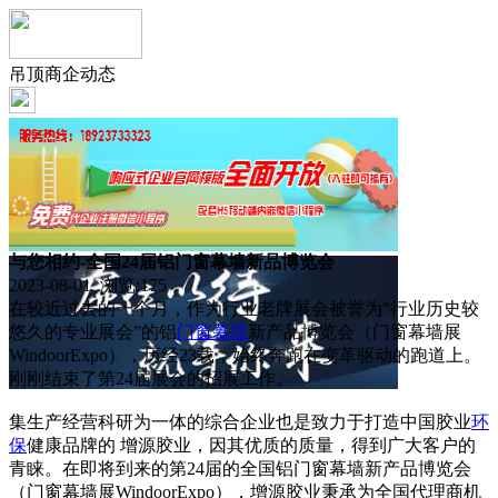
吊顶商企动态
与您相约-全国24届铝门窗幕墙新品博览会
2023-08-01 浏览:
175
在较近过去的一个月，作为行业老牌展会被誉为“行业历史较
悠久的专业展会”的铝
门窗
幕墙
新产品博览会（门窗幕墙展
WindoorExpo），历经23载，始终奔跑在变革驱动的跑道上。
刚刚结束了第24届展会的招展工作。
集生产经营科研为一体的综合企业也是致力于打造中国胶业
环
保
健康品牌的 增源胶业，因其优质的质量，得到广大客户的
青睐。在即将到来的第24届的全国铝门窗幕墙新产品博览会
（门窗幕墙展WindoorExpo），增源胶业秉承为全国代理商机