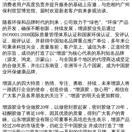
消费者用户高度负责并提升服务的基础上应邀，与您相约广州
保利世贸博览馆。届时欢迎新老客户前来参观洽谈。
随着环保和品牌时代的到来，公司致力于“绿色”、“环保”产品
的开发，确保不断创新，持续发展，增源胶业先后通过
ISO9001:2008国际质量管理体系认证和国家环保认证、安评认
证、能评认证、并获得中国知名品牌重点推广单位，多年来公
司秉承科技兴业，质量靠前，客户至上、诚信为本，正道经营
的宗旨，成功的打造了以“增源”为核心代表的系列知名品牌
（源龙、鸿龙、沂蒙山），与全国多个地区的代理商达成坚定
的合做关系，并出口东南亚，非洲等十几个国家。成为中国胶
业环保健康品牌。
增源人的四大特质：热情、专注、勇敢、持续，未来增源人将
一路践行企业的使命，创造价值，“增源胶，放心用”，相信在
广大客户及各界朋友的关注下，“增源”的明天会更加辉煌。
增源胶业专业做胶20年，以做密封胶起家，密封胶做了20年，
硅酮胶做了将近10年。因其优质的质量，得到广大客户的青
睐。山东增源胶业有限公司董事长高培忠先生表示，增源产品
经过20年的市场竞争，仍屹立于中国胶业 并成功打造了“增
源”“沂蒙山”“源龙”“鸿龙”等一系列的中国知名品牌，离不开