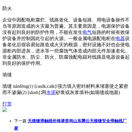
防火
企业中因配电柜腐烂、线路老化、设备短路、用电设备操作不
当等原因造成的火灾最为普遍。其主要原因是，电源保护设备
没有起到良好的防护作用，不能在发生
电气
短路的时候有效保
护设备并控制因此引起的火源。一般金属电源配电柜在
电器
设
备老化后很容易短路造成火灾的根源，密封设施不好也会使电
源柜内部进灰，进水等一些腐蚀气体造成内部元件加速老化。
非金属防水、防尘、防火、防腐蚀配电箱对线路及电器设备起
到良好的保护作用。
填缝
填缝 tiánfèng(1) [caulk;calk]∶强力填入密封材料来堵塞使之紧密
而不渗漏(2) [slush]∶用
水泥
砂浆或灰浆填补(如墙缝或地面)
打赏
下一篇:
无接缝滑触线价格请咨询山东腾云无接缝安全滑触线厂
家