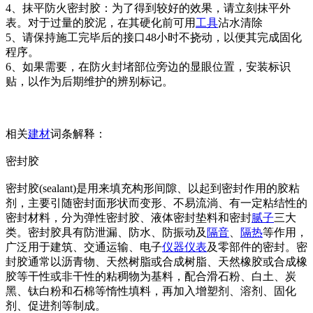
4、抹平防火密封胶：为了得到较好的效果，请立刻抹平外
表。对于过量的胶泥，在其硬化前可用
工具
沾水清除
5、请保持施工完毕后的接口48小时不挠动，以便其完成固化
程序。
6、如果需要，在防火封堵部位旁边的显眼位置，安装标识
贴，以作为后期维护的辨别标记。
相关
建材
词条解释：
密封胶
密封胶(sealant)是用来填充构形间隙、以起到密封作用的胶粘
剂，主要引随密封面形状而变形、不易流淌、有一定粘结性的
密封材料，分为弹性密封胶、液体密封垫料和密封
腻子
三大
类。密封胶具有防泄漏、防水、防振动及
隔音
、
隔热
等作用，
广泛用于建筑、交通运输、电子
仪器
仪表
及零部件的密封。密
封胶通常以沥青物、天然树脂或合成树脂、天然橡胶或合成橡
胶等干性或非干性的粘稠物为基料，配合滑石粉、白土、炭
黑、钛白粉和石棉等惰性填料，再加入增塑剂、溶剂、固化
剂、促进剂等制成。