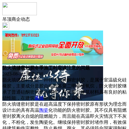
吊顶商企动态
防火填缝密封胶冬季施工时应该注意的问题
2023-08-12 浏览:
198
防火填缝密封胶是一种特殊的硅酮密封胶，是属于室温硫化硅
橡胶，主要成分是胶由端羟基聚二甲基硅氧烷，防火密封胶继
承了普通硅酮密封胶的特性，对大部分建筑材料具有良好的粘
结性能，在建筑
幕墙
中得到了广泛应用。
防火填缝密封胶是在超高温度下保持密封胶原有形状为理念而
设计出的具有高温
陶瓷
化功能的防火密封胶。其不仅具有阻燃
密封胶离火自熄的阻燃能力，而且能在高温即火灾情况下不灰
化，不粉化，发生陶瓷化。继续保持密封胶封堵作用，有效保
持建筑构件完整性。防止卷烟，蹿火。其必须符合国家强制标