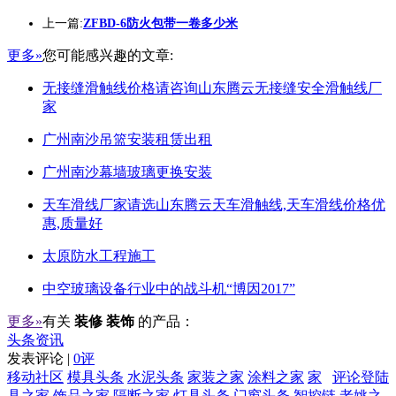
上一篇:
ZFBD-6防火包带一卷多少米
更多»
您可能感兴趣的文章:
无接缝滑触线价格请咨询山东腾云无接缝安全滑触线厂
家
广州南沙吊篮安装租赁出租
广州南沙幕墙玻璃更换安装
天车滑线厂家请选山东腾云天车滑触线,天车滑线价格优
惠,质量好
太原防水工程施工
中空玻璃设备行业中的战斗机“博因2017”
更多»
有关
装修 装饰
的产品：
头条资讯
发表评论 |
0评
移动社区
模具头条
水泥头条
家装之家
涂料之家
家
评论登陆
具之家
饰品之家
隔断之家
灯具头条
门窗头条
智控链
老姚之