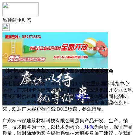
吊顶商企动态
《柯卡保》即将亮相2017年重庆国际建筑装饰博览会
2023-08-15 浏览:
212
第七届亚太地坪展将于2017年11月3-5日在重庆国际博览中心
举行，广东柯卡保建筑材料科技有限公司应邀参加此次亚太地
坪展届时携带柯卡保较新包装产品
混凝土
液体密封固化剂K-
20、K-21，高浓缩型光亮剂K-50，以及渗透型地面染色剂K-
60，欢迎广大客户莅临S2 B013场馆，参观指导。
广东柯卡保建筑材料科技有限公司是集产品开发、生产、销
售、技术服务为一体，以技术为核心，
环保
为向导，保证产品
质量，随时随地为客户提供系统技术服务及施工建议，使我们