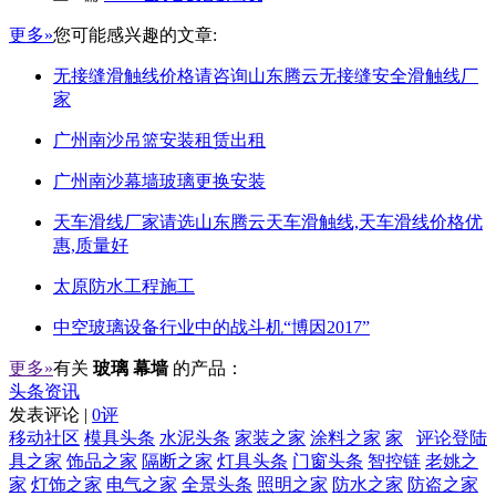
更多»
您可能感兴趣的文章:
无接缝滑触线价格请咨询山东腾云无接缝安全滑触线厂
家
广州南沙吊篮安装租赁出租
广州南沙幕墙玻璃更换安装
天车滑线厂家请选山东腾云天车滑触线,天车滑线价格优
惠,质量好
太原防水工程施工
中空玻璃设备行业中的战斗机“博因2017”
更多»
有关
玻璃 幕墙
的产品：
头条资讯
发表评论 |
0评
移动社区
模具头条
水泥头条
家装之家
涂料之家
家
评论登陆
具之家
饰品之家
隔断之家
灯具头条
门窗头条
智控链
老姚之
家
灯饰之家
电气之家
全景头条
照明之家
防水之家
防盗之家