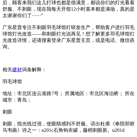
后，顾客来我们这儿打球也都是很满意，都说你们的灯光看着
舒服、不刺眼，现在我每天开馆12小时基本都是满场，真的是
太谢谢你们了······”
广东星普专注不刺眼羽毛球馆灯研发生产，帮助客户进行羽毛
球馆灯光改造——和刺眼灯光说再见！想了解更多羽毛球馆灯
光改造详情，还请搜索登录广东星普主页，或是电话、微信咨
询。
相关
建材
词条解释：
羽毛球馆
地址：市北区连云港路7号； 所属地区：市北区海泊桥； 所在
城市：青岛；
刺眼
刺眼，指光线过强，使眼睛感到不舒服。语出杜甫《奉陪郑驸
马韦曲》诗之一：u201c石角钩衣破，藤梢刺眼新。u201d