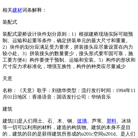
相关
建材
词条解释：
装配式
装配式梁桥设计块件划分原则：1）根据建桥现场实际可能预
制、运输和起重等条件，确定拼装单元的最大尺寸和重量。
2）块件的划分应满足受力要求，拼装接头应尽量设置在内力
较小处。3）拼装接头的数量要少，接头形式要牢固可靠，施
工要方便4）构件要便于预制、运输和安装。5）构件的形状和
尺寸应力求标准化，增强互换性，构件的种类应尽量减少
天意
名称：《天意》歌手：刘德华类型：流行发行时间：1994年11
月01日地区：香港语音：国语发行公司：华纳音乐
建筑
建筑[1]是人们用土、石、木、钢、
玻璃
、芦苇、
塑料
、冰块
等一切可以利用的材料，建造的构筑物。建筑的本身不是目
的，建筑的目的是获得建筑所形成的u201c空间u201d。是人们