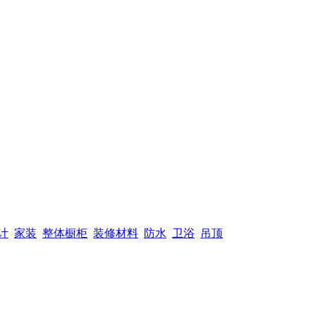
计
家装
整体橱柜
装修材料
防水
卫浴
吊顶