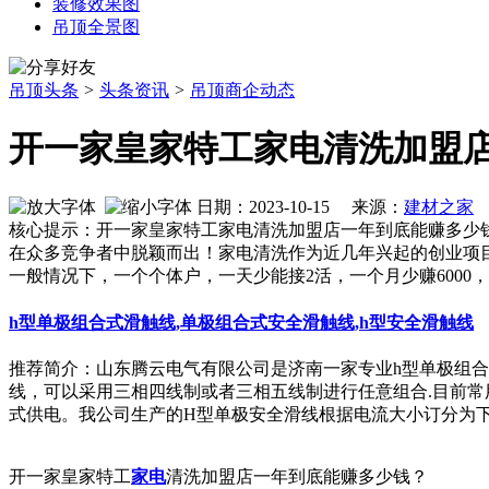
装修效果图
吊顶全景图
吊顶头条
>
头条资讯
>
吊顶商企动态
开一家皇家特工家电清洗加盟
日期：2023-10-15 来源：
建材之家
作
核心提示：开一家皇家特工家电清洗加盟店一年到底能赚多少
在众多竞争者中脱颖而出！家电清洗作为近几年兴起的创业项
一般情况下，一个个体户，一天少能接2活，一个月少赚6000
h型单极组合式滑触线,单极组合式安全滑触线,h型安全滑触线
推荐简介：山东腾云电气有限公司是济南一家专业h型单极组合
线，可以采用三相四线制或者三相五线制进行任意组合.目前常
式供电。我公司生产的H型单极安全滑线根据电流大小订分为下以规.
开一家皇家特工
家电
清洗加盟店一年到底能赚多少钱？