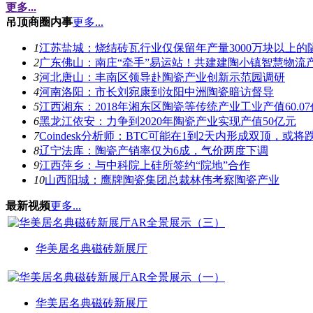
更多...
吊顶商圈内事
更多...
1
江苏盐城：烧结砖瓦行业仅保留年产量3000万块以上的
2
广东佛山：南庄“牵手”易运站！共建建陶小镇智慧物流
3
河北唐山：丰南区领导赴陶瓷产业创新示范园调研
4
河南洛阳：市长刘宛康到汝阳中洲陶瓷暗访督导
5
江西湘东：2018年湘东区陶瓷等传统产业工业产值60.0
6
黑龙江依安：力争到2020年陶瓷产业实现产值50亿元
7
Coindesk分析师：BTC可能在1到2天内形成双顶，或将跌
8
辽宁法库：陶瓷产销率仅为6成，气价两度下调
9
江西萍乡：与中科院上硅所签约“院地”合作
10
山西阳城：鹰牌陶瓷集团总裁林伟考察陶瓷产业
最新视频
更多...
华美居名典磁砖新展厅
华美居名典磁砖新展厅