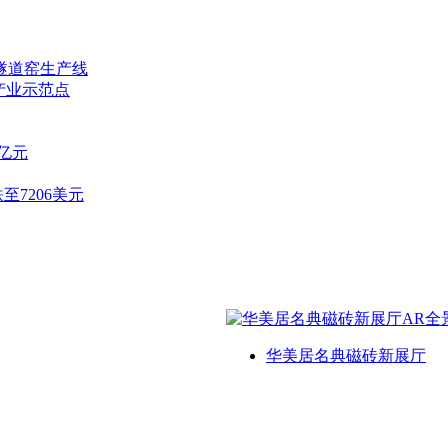
隧道窑生产线
产业示范点
7亿元
至7206美元
华美居名典磁砖新展厅