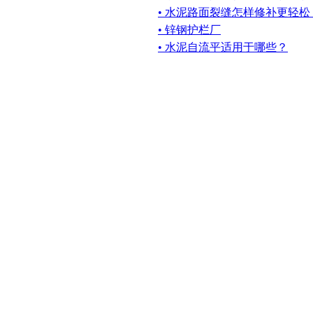
• 水泥路面裂缝怎样修补更轻
• 锌钢护栏厂
• 水泥自流平适用于哪些？