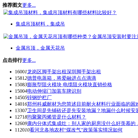
推荐图文
更多...
集成吊顶材料，集成吊
金属吊顶，金属天花吊
点击排行
更多...
1600
1
龙岗区脚手架出租深圳脚手架出租
1581
2
德普电蒸箱，将爱融进点点滴滴
1508
3
膨胀型阻火模块 电缆阻火模块直销价格
1500
4
电动伸缩门加装车牌识别
1450
5
锌钢护栏厂
1401
6
郑州科威耐材为您简述目前耐火材料行业面临的困
1330
7
卫生间是先铺砖还是先安装地漏？地漏什么时候安
1271
8
均聚聚丙烯管是什么材料？
1260
9
康内分体式集成灶：别人家的厨房没什么好羡慕的
1120
10
看河北各地农村“煤改气”政策落实情况如何