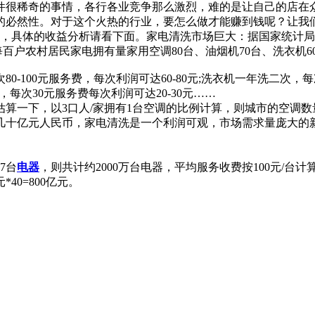
件很稀奇的事情，各行各业竞争那么激烈，难的是让自己的店在
的必然性。对于这个火热的行业，要怎么做才能赚到钱呢？让我
0，具体的收益分析请看下面。家电清洗市场巨大：据国家统计局
均每百户农村居民家电拥有量家用空调80台、油烟机70台、洗衣机6
100元服务费，每次利润可达60-80元;洗衣机一年洗二次，每次6
次，每次30元服务费每次利润可达20-30元……
算一下，以3口人/家拥有1台空调的比例计算，则城市的空调数量不
几十亿元人民币，家电清洗是一个利润可观，市场需求量庞大的
7台
电器
，则共计约2000万台电器，平均服务收费按100元/台计算
40=800亿元。