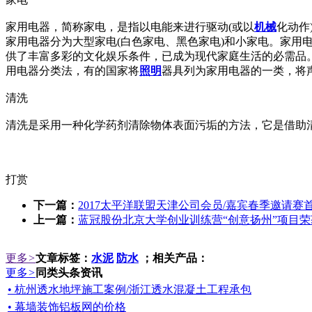
家用电器，简称家电，是指以电能来进行驱动(或以
机械
化动作
家用电器分为大型家电(白色家电、黑色家电)和小家电。家
供了丰富多彩的文化娱乐条件，已成为现代家庭生活的必需品
用电器分类法，有的国家将
照明
器具列为家用电器的一类，将
清洗
清洗是采用一种化学药剂清除物体表面污垢的方法，它是借助
打赏
下一篇：
2017太平洋联盟天津公司会员/嘉宾春季邀请赛
上一篇：
蓝冠股份北京大学创业训练营“创意扬州”项目
更多
>
文章标签：
水泥
防水
；相关产品：
更多
>
同类头条资讯
• 杭州透水地坪施工案例/浙江透水混凝土工程承包
• 幕墙装饰铝板网的价格