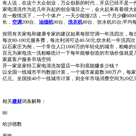
有人说，在这个大众创业，万众创新的时代，开店已经不是一
家电清洗作为近几年兴起的创业项目之一，会火起来有着很大
在一般情况下，一个个体户，一天少能接2活，一个月少赚600
长，
空调
200台、
油烟机
90台、
洗衣机
80台、饮水机85台;平
按照有关家电和健康专家的建议如果每部空调一年洗四次，每次80-
每次80-100元服务费，每次利润可达40-50元;饮水机一年洗四
以石家庄为例，一个常住人口1000万的年轻化的城市，粗略的估
百元为家电洗一洗粗略统计一下每年能够创造的市场价值就是
家庭客户服务市场空间
开一家皇家特工家电清洗加盟店一年到底能赚多少钱？
以全国一线城市平均数据计算，一个城市家庭数300万户，每家
亿元。全国按40个一线城市计算，则全年市场消费空间为20亿元*
相关
建材
词条解释：
80
哈沙德数
家电