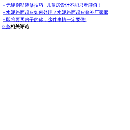
• 无锡别墅装修技巧 | 儿童房设计不能只看颜值！
• 水泥路面起皮如何处理？水泥路面起皮修补厂家哪
• 即将要买房子的你，这件事情一定要做!
0
条
相关评论