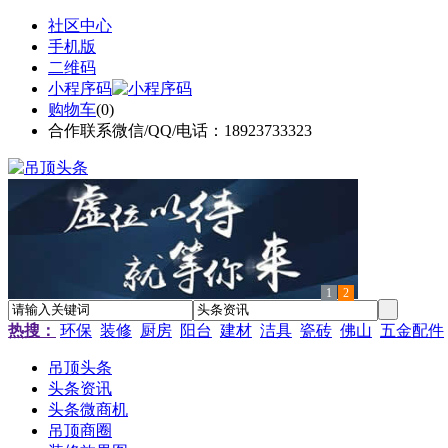
社区中心
手机版
二维码
小程序码
购物车
(
0
)
合作联系微信/QQ/电话：18923733323
1
2
热搜：
环保
装修
厨房
阳台
建材
洁具
瓷砖
佛山
五金配件
吊顶头条
头条资讯
头条微商机
吊顶商圈