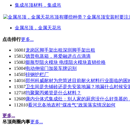
集成吊顶材料，集成吊
金属吊顶，金属天花吊
点击排行
更多...
1600
1
龙岗区脚手架出租深圳脚手架出租
1581
2
德普电蒸箱，将爱融进点点滴滴
1508
3
膨胀型阻火模块 电缆阻火模块直销价格
1500
4
电动伸缩门加装车牌识别
1450
5
锌钢护栏厂
1401
6
郑州科威耐材为您简述目前耐火材料行业面临的困
1330
7
卫生间是先铺砖还是先安装地漏？地漏什么时候安
1271
8
均聚聚丙烯管是什么材料？
1260
9
康内分体式集成灶：别人家的厨房没什么好羡慕的
1120
10
看河北各地农村“煤改气”政策落实情况如何
更多...
吊顶商圈内事
更多...