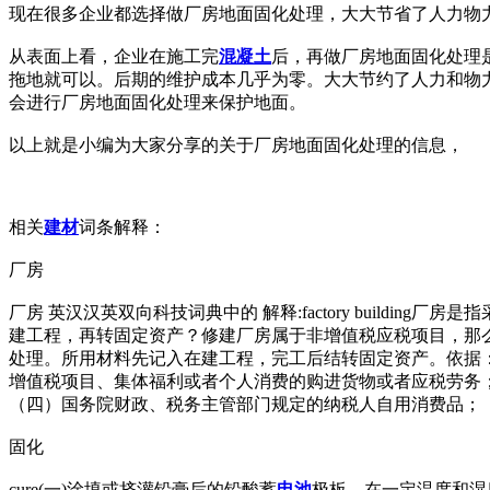
现在很多企业都选择做厂房地面固化处理，大大节省了人力物
从表面上看，企业在施工完
混凝土
后，再做厂房地面固化处理
拖地就可以。后期的维护成本几乎为零。大大节约了人力和物
会进行厂房地面固化处理来保护地面。
以上就是小编为大家分享的关于厂房地面固化处理的信息，
相关
建材
词条解释：
厂房
厂房 英汉汉英双向科技词典中的 解释:factory buil
建工程，再转固定资产？修建厂房属于非增值税应税项目，那
处理。所用材料先记入在建工程，完工后结转固定资产。依据
增值税项目、集体福利或者个人消费的购进货物或者应税劳务
（四）国务院财政、税务主管部门规定的纳税人自用消费品；
固化
cure(一)涂填或挤灌铅膏后的铅酸蓄
电池
极板，在一定温度和湿