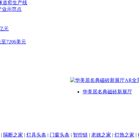
隧道窑生产线
产业示范点
7亿元
至7206美元
华美居名典磁砖新展厅
|
隔断之家
|
灯具头条
|
门窗头条
|
智控链
|
老姚之家
|
灯饰之家
|