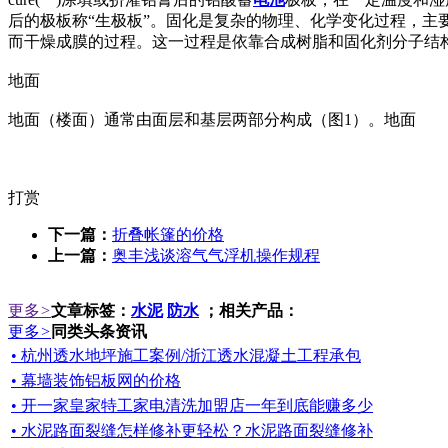
后的极板称“生极板”。固化是复杂的物理、化学变化过程，主
而干燥成膜的过程。这一过程是依靠合成树脂和固化剂分子结
地面
地面（楼面）通常由面层和基层两部分构成（图1）。地面
打赏
下一篇：
折叠帐篷的价格
上一篇：
奥丰浅谈溶气气浮机操作规程
更多
>
文章标签：
水泥
防水
；相关产品：
更多
>
同类头条资讯
• 杭州透水地坪施工案例/浙江透水混凝土工程承包
• 幕墙装饰铝板网的价格
• 开一家皇家特工家电清洗加盟店一年到底能赚多少
• 水泥路面裂缝怎样修补更轻松？水泥路面裂缝修补