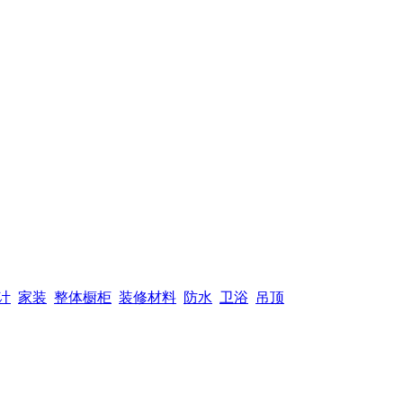
计
家装
整体橱柜
装修材料
防水
卫浴
吊顶