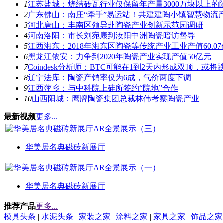
1
江苏盐城：烧结砖瓦行业仅保留年产量3000万块以上的
2
广东佛山：南庄“牵手”易运站！共建建陶小镇智慧物流
3
河北唐山：丰南区领导赴陶瓷产业创新示范园调研
4
河南洛阳：市长刘宛康到汝阳中洲陶瓷暗访督导
5
江西湘东：2018年湘东区陶瓷等传统产业工业产值60.0
6
黑龙江依安：力争到2020年陶瓷产业实现产值50亿元
7
Coindesk分析师：BTC可能在1到2天内形成双顶，或将跌
8
辽宁法库：陶瓷产销率仅为6成，气价两度下调
9
江西萍乡：与中科院上硅所签约“院地”合作
10
山西阳城：鹰牌陶瓷集团总裁林伟考察陶瓷产业
最新视频
更多...
华美居名典磁砖新展厅
华美居名典磁砖新展厅
推荐产品
更多...
模具头条
|
水泥头条
|
家装之家
|
涂料之家
|
家具之家
|
饰品之家