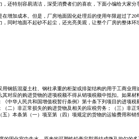
力，还特别容易清洁，深受消费者们的喜欢，下面小编给大家分
是在增加成本。但是，厂房地面固化处理后的使用年限超过了20
力，同时地面不起砂不起尘，还光亮美观，让整个厂房的整体环
ding厂房是指采用钢筋混凝土柱、钢柱承重的柜架或排架结构的用于
么其对应的购进货物的进项税额不得从销项税额中抵扣。如果材
：《中华人民共和国增值税暂行条例》第十条下列项目的进项税
；（二）非正常损失的购进货物及相关的应税劳务；（三）非正
（五）本条第（一）项至第（四）项规定的货物的运输费用和销
度的固化室中失水，原来的可塑性铅膏定型凝结成微孔均匀的多