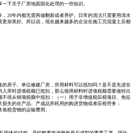
享一下关于厂房地面固化处理的一些知识。
年，20年内都无需再做翻新或者养护。日常的清洁只需要用清水
境更加美好。所以说，现在越来越多的企业在施工完混凝土后都
工商业用途的房子。单位修建厂房，所用材料可以抵扣吗？是不是先进在
料入库时进项税额已抵扣，那么领用材料时进项税额需要做转出
额不得从销项税额中抵扣：（一）用于非增值税应税项目、免征
常损失的在产品、产成品所耗用的购进货物或者应税劳务；
售免税货物的运输费用。
孔固体的过程，是铅酸蓄电池极板最后成型的重要工序。固化