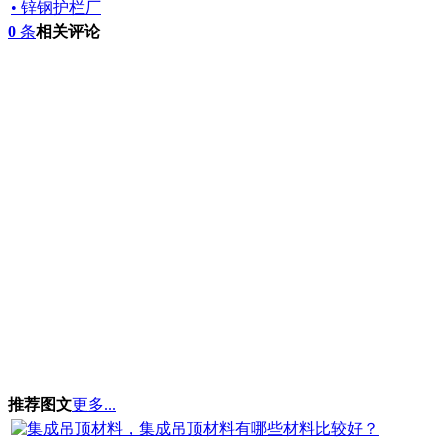
• 锌钢护栏厂
0
条
相关评论
推荐图文
更多...