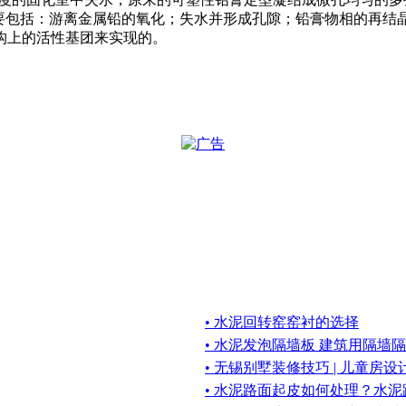
要包括：游离金属铅的氧化；失水并形成孔隙；铅膏物相的再结晶
构上的活性基团来实现的。
• 水泥回转窑窑衬的选择
• 水泥发泡隔墙板 建筑用隔墙
• 无锡别墅装修技巧 | 儿童房
• 水泥路面起皮如何处理？水