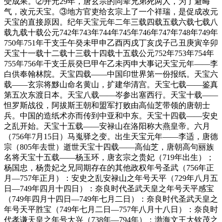
受成果。②开元29年，唐玄宗的同辈兄弟死两人，为了避晦
气，改元天宝。③地方官吏给玄宗上了一个祥瑞，是促成改元
天宝的直接原因。纪年天宝元年二年三载四载五载六载七载八
载九载十载公元742年743年744年745年746年747年748年749年
750年751年干支壬午癸未甲申乙酉丙戌丁亥戊子己丑庚寅辛卯
天宝十一载十二载十三载十四载十五载公元752年753年754年
755年756年干支壬辰癸巳甲午乙未丙申大事记天宝元年——李
白供奉翰林院。天宝四载——中国印世界第一份报纸。天宝六
载——玄宗将黟山命名黄山，扩建华清宫。天宝七载——鉴真
第五次东渡日本。天宝八载——岑参出塞西行。天宝十载——
怛罗斯战役，阿拔斯王朝和盟军打败由高仙芝带领的唐朝士
兵。中国的造纸术亦而传到中亚和中东。天宝十四载——安史
之乱开始。天宝十五载——安禄山在洛阳称大燕皇帝。六月
（756年7月15日）马嵬驿之变。出生天宝元年——李适，唐德
宗（805年去世）逝世天宝十四载——高仙芝，唐朝高句丽族
名将天宝十五载——杨玉环，唐玄宗之贵妃（719年出生）；
杨国忠，杨贵妃之兄同期存在的其他政权年号圣武（756年正
月—757年正月）：安史之乱安禄山之年号天平（729年八月五
日—749年四月十四日）：奈良时代圣武天皇之年号天平感宝
（749年四月十四日—749年七月二日）：奈良时代圣武天皇之
年号天平胜宝（749年七月二日—757年八月十八日）：奈良时
代孝谦天皇之年号大兴（738年—794年）：渤海文王大钦茂之