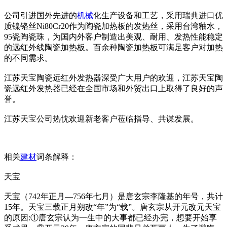
公司引进国外先进的
机械
化生产设备和工艺，采用瑞典进口优
质镍铬丝Ni80Cr20作为陶瓷加热板的发热丝，采用台湾釉水，
95瓷陶瓷珠，为国内外客户制造出美观、耐用、发热性能稳定
的远红外线陶瓷加热板。百余种陶瓷加热板可满足客户对加热
的不同需求。
江苏天宝陶瓷远红外发热器深受广大用户的欢迎，江苏天宝陶
瓷远红外发热器已经在全国市场和外贸出口上取得了良好的声
誉。
江苏天宝公司热忱欢迎新老客户莅临指导、共谋发展。
相关
建材
词条解释：
天宝
天宝（742年正月—756年七月）是唐玄宗李隆基的年号，共计
15年。天宝三载正月朔改“年”为“载”。唐玄宗从开元改元天宝
的原因:①唐玄宗认为一生中的大事都已经办完，想要开始享