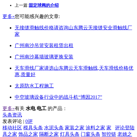
上一篇:
固定球阀的介绍
更多»
您可能感兴趣的文章:
无接缝滑触线价格请咨询山东腾云无接缝安全滑触线厂
家
广州南沙吊篮安装租赁出租
广州南沙幕墙玻璃更换安装
天车滑线厂家请选山东腾云天车滑触线,天车滑线价格优
惠,质量好
太原防水工程施工
中空玻璃设备行业中的战斗机“博因2017”
更多»
有关
水电 电工
的产品：
头条资讯
发表评论 |
0评
移动社区
模具头条
水泥头条
家装之家
涂料之家
家
评论登陆
具之家
饰品之家
隔断之家
灯具头条
门窗头条
智控链
老姚之