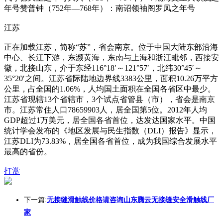
年号赞普钟（752年—768年）：南诏领袖阁罗凤之年号
江苏
正在加载江苏，简称“苏”，省会南京。位于中国大陆东部沿海
中心、长江下游，东濒黄海，东南与上海和浙江毗邻，西接安
徽，北接山东，介于东经116°18′～121°57′，北纬30°45′～
35°20′之间。江苏省际陆地边界线3383公里，面积10.26万平方
公里，占全国的1.06%，人均国土面积在全国各省区中最少。
江苏省现辖13个省辖市，3个试点省管县（市），省会是南京
市。江苏常住人口78659903人，居全国第5位。2012年人均
GDP超过1万美元，居全国各省首位，达发达国家水平。中国
统计学会发布的《地区发展与民生指数（DLI）报告》显示，
江苏DLI为73.83%，居全国各省首位，成为我国综合发展水平
最高的省份。
打赏
下一篇:
无接缝滑触线价格请咨询山东腾云无接缝安全滑触线厂
家