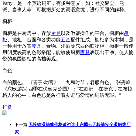
Party，是一个英语词汇，有多种意义，如：社交聚会、党
派、当事人等，可根据所处的词语意境，进行不同的解释。
橱柜
橱柜是在厨房中，存放
厨具
以及做饭操作的平台。橱柜由
吊
柜
、地柜、台面和各类功能
五金
配件组成。橱柜多为木制，是
一种用于放置
餐具
、食物、洋酒等东西的贮物柜。橱柜一般使
用明度较高的色彩搭配，能够使厨房
家具
表现出干净、使人愉
悦的氛围橱柜的高档美观。
白色
白的颜色。 《管子·幼官》：“九和时节，君服白色。”张秀峰
《东欧游踪·四季在伏契克公园》：“在欧洲，在捷克，在布拉
格人的心中，白色总是象征着友谊与爱情的纯洁无瑕。”
打赏
下一篇:
无接缝滑触线价格请咨询山东腾云无接缝安全滑触线厂
家