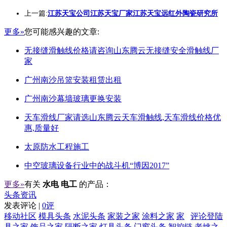
上一篇:
江苏天宝公司江苏天宝厂家江苏天宝远红外陶瓷研究所
更多»
您可能感兴趣的文章:
无接缝滑触线价格请咨询山东腾云无接缝安全滑触线厂
家
广州南沙吊篮安装租赁出租
广州南沙幕墙玻璃更换安装
天车滑线厂家请选山东腾云天车滑触线,天车滑线价格优
惠,质量好
太原防水工程施工
中空玻璃设备行业中的战斗机“博因2017”
更多»
有关
水电 电工
的产品：
头条资讯
发表评论 |
0评
移动社区
模具头条
水泥头条
家装之家
涂料之家
家
评论登陆
具之家
饰品之家
隔断之家
灯具头条
门窗头条
智控链
老姚之