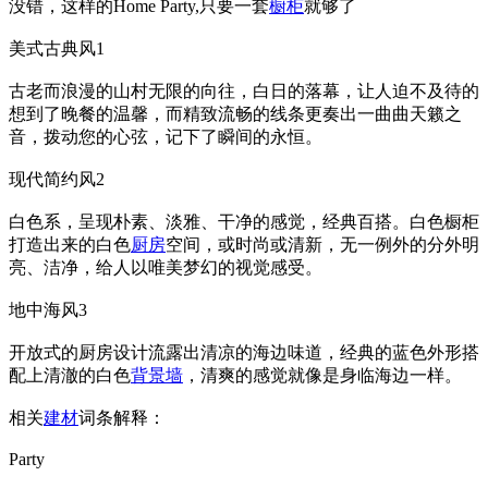
没错，这样的Home Party,只要一套
橱柜
就够了
美式古典风1
古老而浪漫的山村无限的向往，白日的落幕，让人迫不及待的
想到了晚餐的温馨，而精致流畅的线条更奏出一曲曲天籁之
音，拨动您的心弦，记下了瞬间的永恒。
现代简约风2
白色系，呈现朴素、淡雅、干净的感觉，经典百搭。白色橱柜
打造出来的白色
厨房
空间，或时尚或清新，无一例外的分外明
亮、洁净，给人以唯美梦幻的视觉感受。
地中海风3
开放式的厨房设计流露出清凉的海边味道，经典的蓝色外形搭
配上清澈的白色
背景墙
，清爽的感觉就像是身临海边一样。
相关
建材
词条解释：
Party